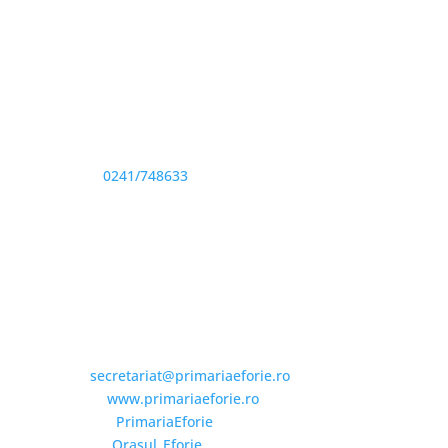
Adresă și telefon
Sediu: Eforie Sud str. Progresului nr. 1, Cod Poştal
905360, Jud. Constanţa
Telefon:
0241/748633
Fax: 0341733155
Email și Social Media
Email:
secretariat@primariaeforie.ro
Website:
www.primariaeforie.ro
Facebook:
PrimariaEforie
YouTube:
Oraşul_Eforie