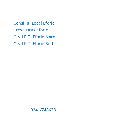
Linkuri Utile
Consiliul Local Eforie
Creșa Oraș Eforie
C.N.I.P.T. Eforie Nord
C.N.I.P.T. Eforie Sud
Adresă și telefon
Sediu: Eforie Sud str. Progresului nr. 1, Cod Poştal
905360, Jud. Constanţa
Telefon:
0241/748633
Fax: 0341733155