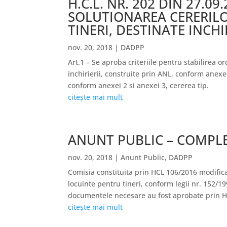
H.C.L. NR. 202 DIN 27.09
SOLUTIONAREA CERERILO
TINERI, DESTINATE INCHI
nov. 20, 2018
|
DADPP
Art.1 – Se aproba criteriile pentru stabilirea or
inchirierii, construite prin ANL, conform anexei 
conform anexei 2 si anexei 3, cererea tip.
citește mai mult
ANUNT PUBLIC – COMPLE
nov. 20, 2018
|
Anunt Public
,
DADPP
Comisia constituita prin HCL 106/2016 modificat
locuinte pentru tineri, conform legii nr. 152/1
documentele necesare au fost aprobate prin H
citește mai mult