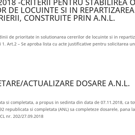
.2018 -CRITERII PENTRU STABILIREA 
R DE LOCUINTE SI IN REPARTIZARE
RIERII, CONSTRUITE PRIN A.N.L.
dinii de prioritate in solutionarea cererilor de locuinte si in repart
1. Art.2 – Se aproba lista cu acte justificative pentru solicitarea une
TARE/ACTUALIZARE DOSARE A.N.L.
a si completata, a propus in sedinta din data de 07.11.2018, ca toti 
992 republicata si completata (ANL) sa completeze dosarele, pana la
CL nr. 202/27.09.2018