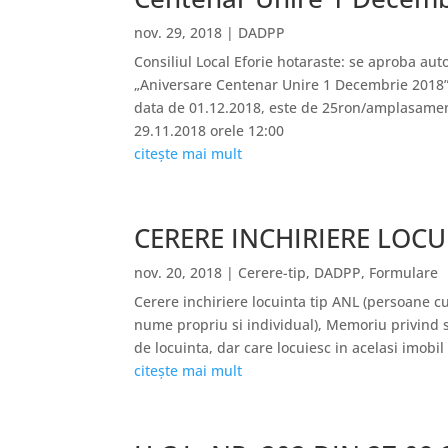
nov. 29, 2018
|
DADPP
Consiliul Local Eforie hotaraste: se aproba 
„Aniversare Centenar Unire 1 Decembrie 2018”,
data de 01.12.2018, este de 25ron/amplasament. 
29.11.2018 orele 12:00
citește mai mult
CERERE INCHIRIERE LOCUI
nov. 20, 2018
|
Cerere-tip
,
DADPP
,
Formulare
Cerere inchiriere locuinta tip ANL (persoane c
nume propriu si individual), Memoriu privind situ
de locuinta, dar care locuiesc in acelasi imobil
citește mai mult