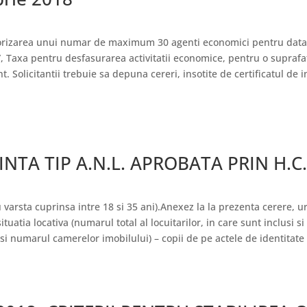
autorizarea unui numar de maximum 30 agenti economici pentru dat
 Taxa pentru desfasurarea activitatii economice, pentru o suprafa
Solicitantii trebuie sa depuna cereri, insotite de certificatul de 
NTA TIP A.N.L. APROBATA PRIN H.C.
u varsta cuprinsa intre 18 si 35 ani).Anexez la la prezenta cerere,
atia locativa (numarul total al locuitarilor, in care sunt inclusi si 
 si numarul camerelor imobilului) – copii de pe actele de identitate a