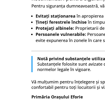
Pentru siguranța dumneavoastră, vă
Evitați staționarea
în apropierea 
Țineți ferestrele închise
în timpul
Protejați albinele:
Proprietarii de
Persoanele vulnerabile:
Persoanel
evite expunerea în zonele în care 
Notă privind substanțele utiliza
Substanțele folosite sunt avizate 
normelor legale în vigoare.
Vă mulțumim pentru înțelegere și spr
confortabil pentru toți locuitorii și vi
Primăria Orașului Eforie