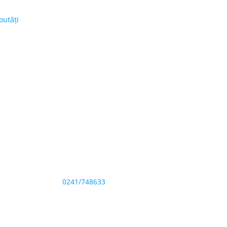
Noutăți
Adresă și telefon
Sediu: Eforie Sud str. Progresului nr. 1, Cod
Poştal 905360, Jud. Constanţa
Telefon:
0241/748633
Fax: 0341733155