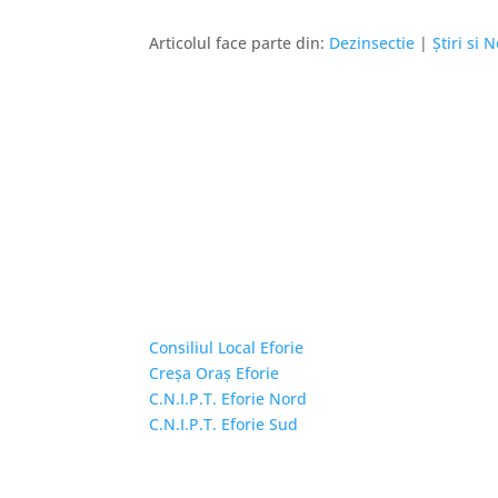
Articolul face parte din:
Dezinsectie
|
Știri si 
Linkuri Utile
Consiliul Local Eforie
Creșa Oraș Eforie
C.N.I.P.T. Eforie Nord
C.N.I.P.T. Eforie Sud