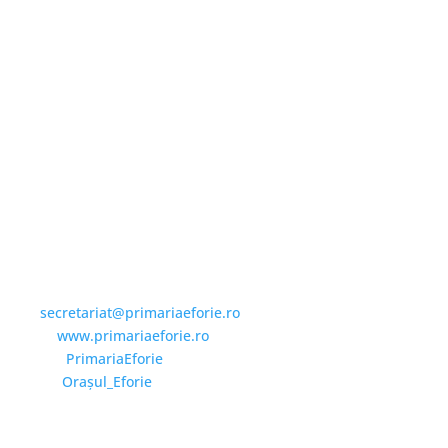
Email și Social Media
Email:
secretariat@primariaeforie.ro
Website:
www.primariaeforie.ro
Facebook:
PrimariaEforie
YouTube:
Oraşul_Eforie