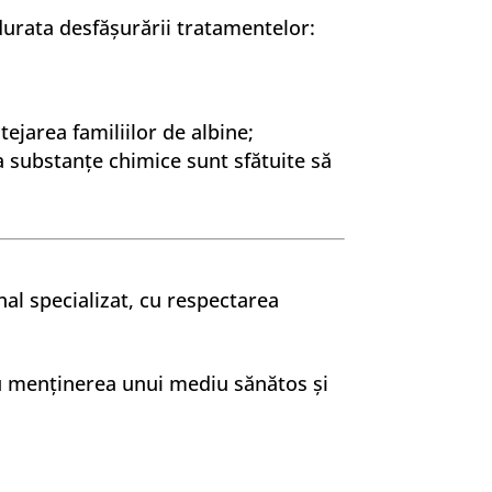
rata desfășurării tratamentelor:
ejarea familiilor de albine;
la substanțe chimice sunt sfătuite să
nal specializat, cu respectarea
ru menținerea unui mediu sănătos și