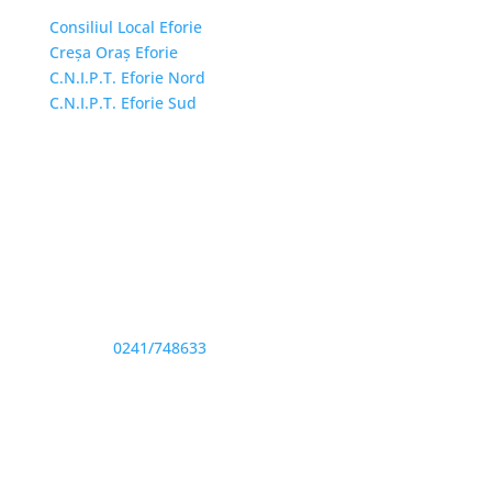
Consiliul Local Eforie
Creșa Oraș Eforie
C.N.I.P.T. Eforie Nord
C.N.I.P.T. Eforie Sud
Adresă și telefon
Sediu: Eforie Sud str. Progresului nr. 1, Cod Poştal
905360, Jud. Constanţa
Telefon:
0241/748633
Fax: 0341733155