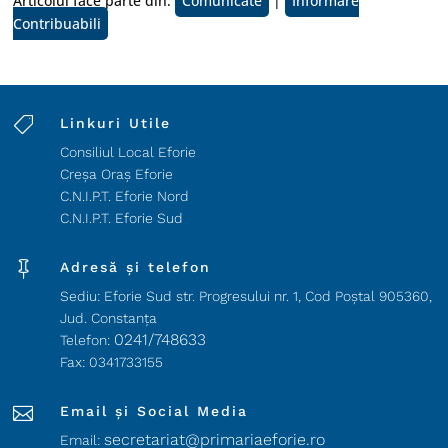
Articolul face parte din:
Comunicate
|
Informare
Contribuabili

Linkuri Utile
Consiliul Local Eforie
Creșa Oraș Eforie
C.N.I.P.T. Eforie Nord
C.N.I.P.T. Eforie Sud

Adresă și telefon
Sediu: Eforie Sud str. Progresului nr. 1, Cod Poştal 905360,
Jud. Constanţa
0241/748633
Telefon:
Fax: 0341733155

Email și Social Media
secretariat@primariaeforie.ro
Email: