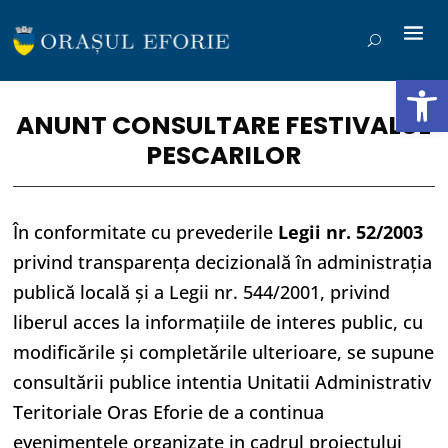
Deschide b
ANUNT CONSULTARE FESTIVALUL
PESCARILOR
În conformitate cu prevederile
Legii nr. 52/2003
privind transparența decizională în administrația
publică locală şi a Legii nr. 544/2001, privind
liberul acces la informaţiile de interes public, cu
modificările şi completările ulterioare, se supune
consultării publice intentia Unitatii Administrativ
Teritoriale Oras Eforie de a continua
evenimentele organizate in cadrul proiectului