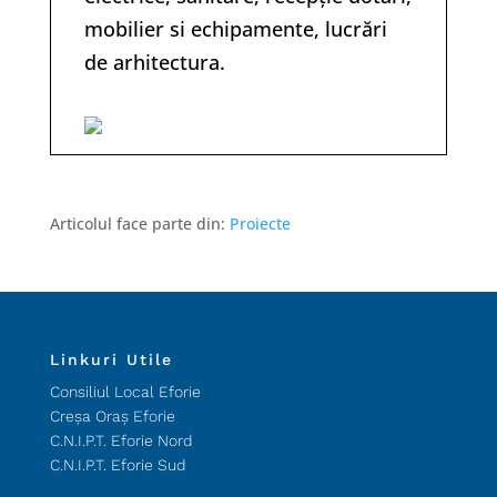
mobilier si echipamente, lucrări
de arhitectura.
Articolul face parte din:
Proiecte
Linkuri Utile
Consiliul Local Eforie
Creșa Oraș Eforie
C.N.I.P.T. Eforie Nord
C.N.I.P.T. Eforie Sud