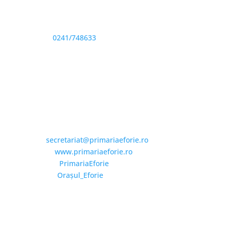
Sediu: Eforie Sud str. Progresului nr. 1, Cod Poştal
905360, Jud. Constanţa
Telefon:
0241/748633
Fax: 0341733155
Email și Social Media
Email:
secretariat@primariaeforie.ro
Website:
www.primariaeforie.ro
Facebook:
PrimariaEforie
YouTube:
Oraşul_Eforie
Copyright © 2026 Primăria Orașului Eforie. Toate