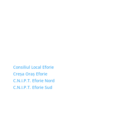
Linkuri Utile
Consiliul Local Eforie
Creșa Oraș Eforie
C.N.I.P.T. Eforie Nord
C.N.I.P.T. Eforie Sud
Adresă și telefon