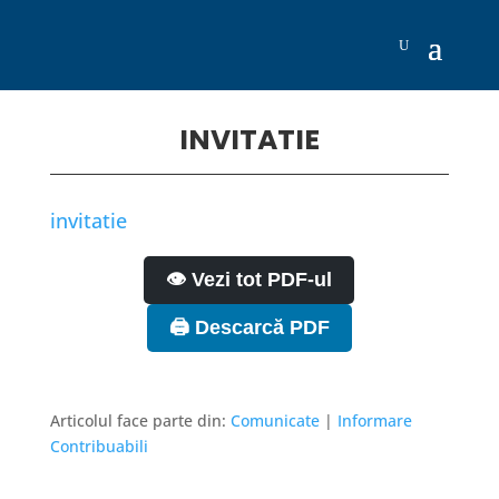
INVITATIE
invitatie
👁️ Vezi tot PDF-ul
🖨️ Descarcă PDF
Articolul face parte din:
Comunicate
|
Informare
Contribuabili