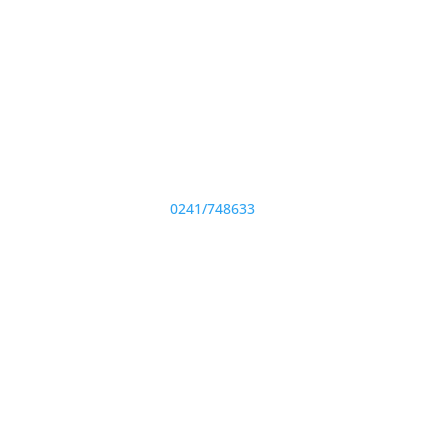
Adresă și telefon

Sediu: Eforie Sud str. Progresului nr. 1,
Cod Poştal 905360, Jud. Constanţa
Telefon:
0241/748633
Fax: 0341733155
oate drepturile rezervate.