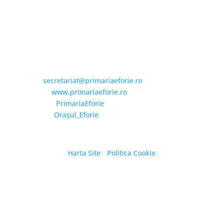
Email și Social Media

Email:
secretariat@primariaeforie.ro
Website:
www.primariaeforie.ro
Facebook:
PrimariaEforie
YouTube:
Oraşul_Eforie
Harta Site
/
Politica Cookie