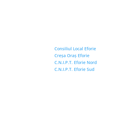
Linkuri Utile

Consiliul Local Eforie
Creșa Oraș Eforie
C.N.I.P.T. Eforie Nord
C.N.I.P.T. Eforie Sud
Copyright © 2026 Primăria Orașului Eforie. T