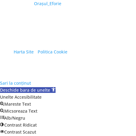
YouTube:
Oraşul_Eforie
Copyright © 2026 Primăria Orașului Eforie. Toate
drepturile rezervate.
Harta Site
/
Politica Cookie
Sari la conținut
Deschide bara de unelte
Unelte Accesibilitate
Mareste Text
Micsoreaza Text
Alb/Negru
Contrast Ridicat
Contrast Scazut