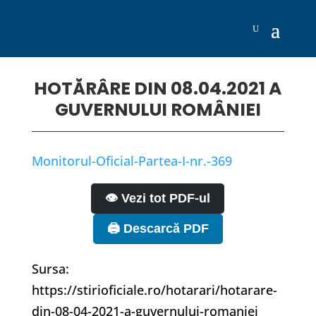
HOTĂRÂRE DIN 08.04.2021 A
GUVERNULUI ROMÂNIEI
Monitorul-Oficial-Partea-I-nr.-369
👁️ Vezi tot PDF-ul
🖨️ Descarcă PDF
Sursa:
https://stirioficiale.ro/hotarari/hotarare-
din-08-04-2021-a-guvernului-romaniei