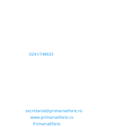
Adresă și telefon
Sediu: Eforie Sud str. Progresului nr. 1, Cod Poştal
905360, Jud. Constanţa
Telefon:
0241/748633
Fax: 0341733155
Email și Social Media
Email:
secretariat@primariaeforie.ro
Website:
www.primariaeforie.ro
Facebook:
PrimariaEforie