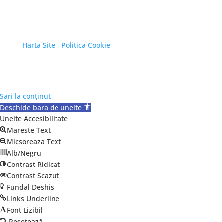
Copyright © 2026 Primăria Orașului Eforie. Toate
drepturile rezervate.
Harta Site
/
Politica Cookie
Sari la conținut
Deschide bara de unelte
Unelte Accesibilitate
Mareste Text
Micsoreaza Text
Alb/Negru
Contrast Ridicat
Contrast Scazut
Fundal Deshis
Links Underline
Font Lizibil
Resetează