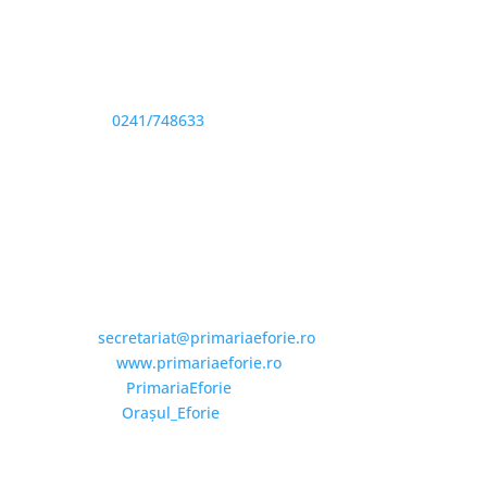
Adresă și telefon
Sediu: Eforie Sud str. Progresului nr. 1, Cod Poştal
905360, Jud. Constanţa
Telefon:
0241/748633
Fax: 0341733155
Email și Social Media
Email:
secretariat@primariaeforie.ro
Website:
www.primariaeforie.ro
Facebook:
PrimariaEforie
YouTube:
Oraşul_Eforie