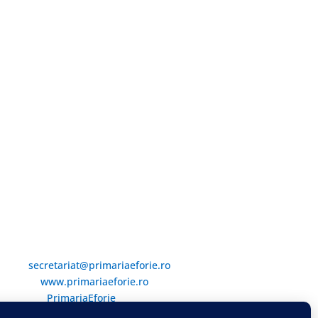
Email și Social Media
Email:
secretariat@primariaeforie.ro
Website:
www.primariaeforie.ro
Facebook:
PrimariaEforie
YouTube:
Oraşul_Eforie