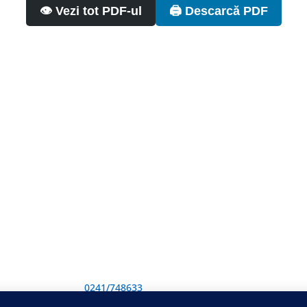
👁️ Vezi tot PDF-ul
🖨️ Descarcă PDF
Adresă și telefon
Sediu: Eforie Sud str. Progresului nr. 1, Cod
Poştal 905360, Jud. Constanţa
Telefon:
0241/748633
Fax: 0341733155