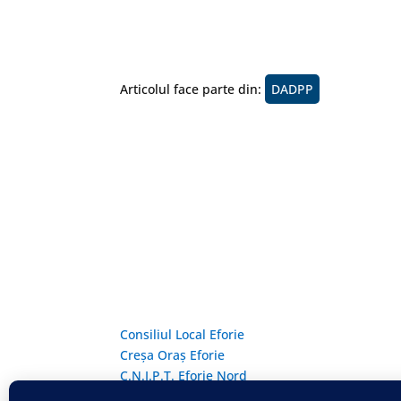
Articolul face parte din:
DADPP
Linkuri Utile
Consiliul Local Eforie
Creșa Oraș Eforie
C.N.I.P.T. Eforie Nord
C.N.I.P.T. Eforie Sud