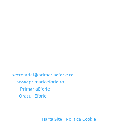
Email și Social Media
Email:
secretariat@primariaeforie.ro
Website:
www.primariaeforie.ro
Facebook:
PrimariaEforie
YouTube:
Oraşul_Eforie
Harta Site
/
Politica Cookie