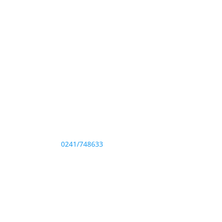
Adresă și telefon
Sediu: Eforie Sud str. Progresului nr. 1, Cod
Poştal 905360, Jud. Constanţa
Telefon:
0241/748633
Fax: 0341733155
te drepturile rezervate.