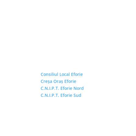
Linkuri Utile
Consiliul Local Eforie
Creșa Oraș Eforie
C.N.I.P.T. Eforie Nord
C.N.I.P.T. Eforie Sud
Copyright © 2026 Primăria Orașului Eforie. Toa