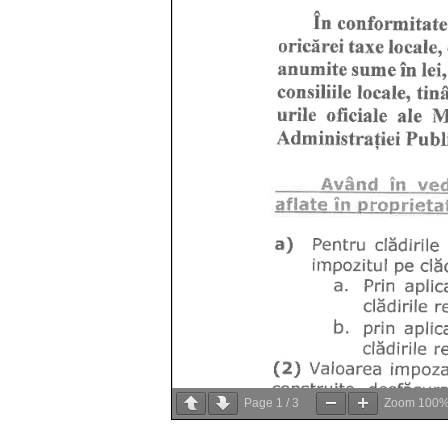
Page
1
/
3
Zoom
100