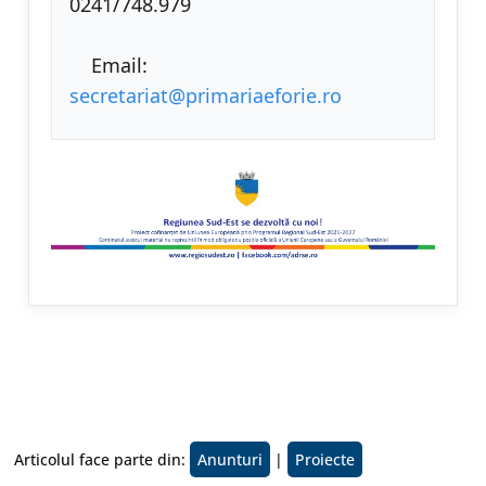
0241/748.979
Email:
secretariat@primariaeforie.ro
Articolul face parte din:
Anunturi
|
Proiecte