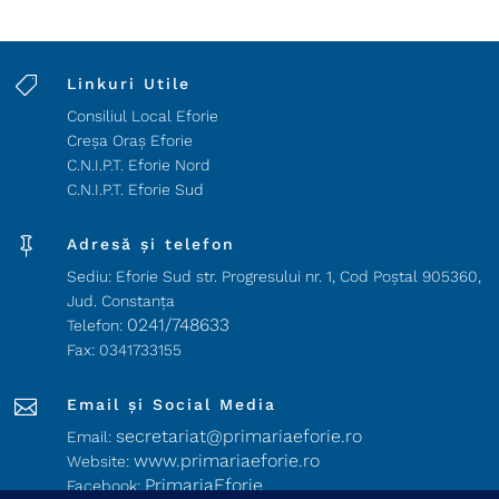

Linkuri Utile
Consiliul Local Eforie
Creșa Oraș Eforie
C.N.I.P.T. Eforie Nord
C.N.I.P.T. Eforie Sud

Adresă și telefon
Sediu: Eforie Sud str. Progresului nr. 1, Cod Poştal 905360,
Jud. Constanţa
0241/748633
Telefon:
Fax: 0341733155

Email și Social Media
secretariat@primariaeforie.ro
Email:
www.primariaeforie.ro
Website:
PrimariaEforie
Facebook: