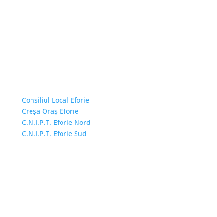
Linkuri Utile
Consiliul Local Eforie
Creșa Oraș Eforie
C.N.I.P.T. Eforie Nord
C.N.I.P.T. Eforie Sud
Adresă și telefon