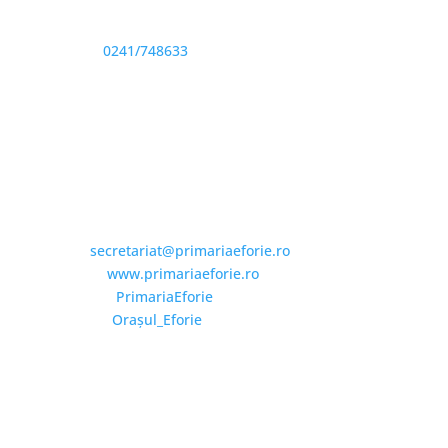
Sediu: Eforie Sud str. Progresului nr. 1, Cod Poştal
905360, Jud. Constanţa
Telefon:
0241/748633
Fax: 0341733155
Email și Social Media
Email:
secretariat@primariaeforie.ro
Website:
www.primariaeforie.ro
Facebook:
PrimariaEforie
YouTube:
Oraşul_Eforie
Copyright © 2026 Primăria Orașului Eforie. Toate
drepturile rezervate.