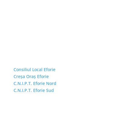
Linkuri Utile
Consiliul Local Eforie
Creșa Oraș Eforie
C.N.I.P.T. Eforie Nord
C.N.I.P.T. Eforie Sud
Adresă și telefon