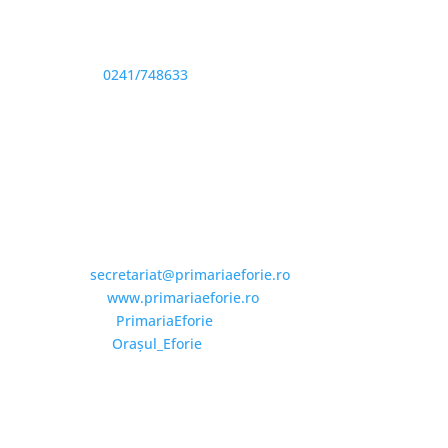
Sediu: Eforie Sud str. Progresului nr. 1, Cod Poştal
905360, Jud. Constanţa
Telefon:
0241/748633
Fax: 0341733155
Email și Social Media
Email:
secretariat@primariaeforie.ro
Website:
www.primariaeforie.ro
Facebook:
PrimariaEforie
YouTube:
Oraşul_Eforie
Copyright © 2026 Primăria Orașului Eforie. Toate