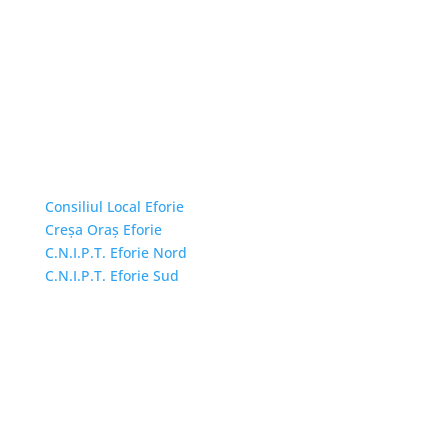
Linkuri Utile
Consiliul Local Eforie
Creșa Oraș Eforie
C.N.I.P.T. Eforie Nord
C.N.I.P.T. Eforie Sud
Adresă și telefon