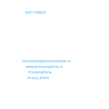
Sediu: Eforie Sud str. Progresului nr. 1, Cod Poştal
905360, Jud. Constanţa
Telefon:
0241/748633
Fax: 0341733155
Email și Social Media
Email:
secretariat@primariaeforie.ro
Website:
www.primariaeforie.ro
Facebook:
PrimariaEforie
YouTube:
Oraşul_Eforie
Copyright © 2026 Primăria Orașului Eforie. Toate
drepturile rezervate.