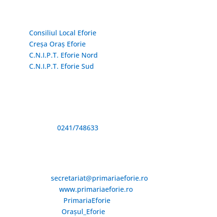
Linkuri Utile

Consiliul Local Eforie
Creșa Oraș Eforie
C.N.I.P.T. Eforie Nord
C.N.I.P.T. Eforie Sud
Adresă și telefon

Sediu: Eforie Sud str. Progresului nr. 1, Cod Poştal
905360, Jud. Constanţa
Telefon:
0241/748633
Fax: 0341733155
Email și Social Media

Email:
secretariat@primariaeforie.ro
Website:
www.primariaeforie.ro
Facebook:
PrimariaEforie
YouTube:
Oraşul_Eforie