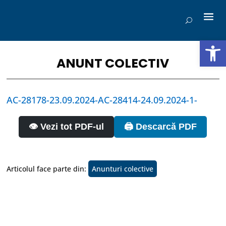
Deschide b
ANUNT COLECTIV
AC-28178-23.09.2024-AC-28414-24.09.2024-1-
👁️ Vezi tot PDF-ul
🖨️ Descarcă PDF
Articolul face parte din:
Anunturi colective