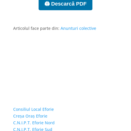
🖨️ Descarcă PDF
Articolul face parte din:
Anunturi colective
Linkuri Utile
Consiliul Local Eforie
Creșa Oraș Eforie
C.N.I.P.T. Eforie Nord
C.N.I.P.T. Eforie Sud