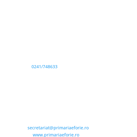
Adresă și telefon
Sediu: Eforie Sud str. Progresului nr. 1, Cod Poştal
905360, Jud. Constanţa
Telefon:
0241/748633
Fax: 0341733155
Email și Social Media
Email:
secretariat@primariaeforie.ro
Website:
www.primariaeforie.ro