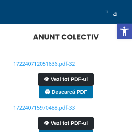
Deschide b
ANUNT COLECTIV
172240712051636.pdf-32
👁️ Vezi tot PDF-ul
🖨️ Descarcă PDF
172240715970488.pdf-33
👁️ Vezi tot PDF-ul