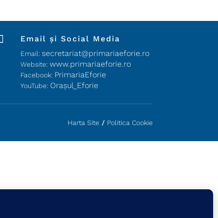

Email și Social Media
secretariat@primariaeforie.ro
Email:
www.primariaeforie.ro
Website:
PrimariaEforie
Facebook:
Oraşul_Eforie
YouTube:
Harta Site
/
Politica Cookie