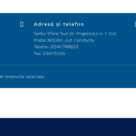

Adresă și telefon
Sediu: Eforie Sud str. Progresului nr. 1, Cod
Poştal 905360, Jud. Constanţa
0241/748633
Telefon:
Fax: 0341733155
te drepturile rezervate.