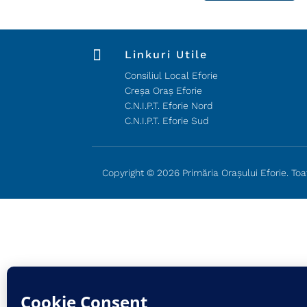

Linkuri Utile
Consiliul Local Eforie
Creșa Oraș Eforie
C.N.I.P.T. Eforie Nord
C.N.I.P.T. Eforie Sud
Copyright © 2026 Primăria Orașului Eforie. Toa