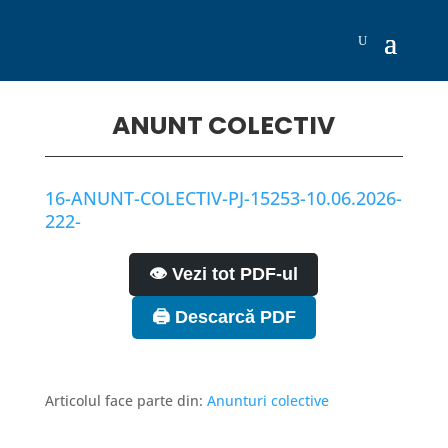
ANUNT COLECTIV
16-ANUNT-COLECTIV-PJ-15253-10.06.2026-
222-
👁️ Vezi tot PDF-ul
🖨️ Descarcă PDF
Articolul face parte din:
Anunturi colective