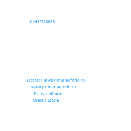
Sediu: Eforie Sud str. Progresului nr. 1, Cod Poştal
905360, Jud. Constanţa
Telefon:
0241/748633
Fax: 0341733155
Email și Social Media
Email:
secretariat@primariaeforie.ro
Website:
www.primariaeforie.ro
Facebook:
PrimariaEforie
YouTube:
Oraşul_Eforie
Copyright © 2026 Primăria Orașului Eforie. Toate