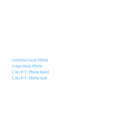
Linkuri Utile
Consiliul Local Eforie
Creșa Oraș Eforie
C.N.I.P.T. Eforie Nord
C.N.I.P.T. Eforie Sud
Adresă și telefon