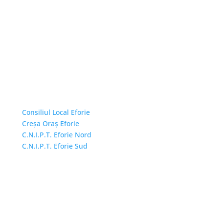
Linkuri Utile
Consiliul Local Eforie
Creșa Oraș Eforie
C.N.I.P.T. Eforie Nord
C.N.I.P.T. Eforie Sud
Adresă și telefon