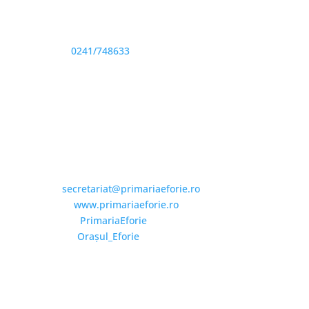
Sediu: Eforie Sud str. Progresului nr. 1, Cod Poştal
905360, Jud. Constanţa
Telefon:
0241/748633
Fax: 0341733155
Email și Social Media
Email:
secretariat@primariaeforie.ro
Website:
www.primariaeforie.ro
Facebook:
PrimariaEforie
YouTube:
Oraşul_Eforie
Copyright © 2026 Primăria Orașului Eforie. Toate