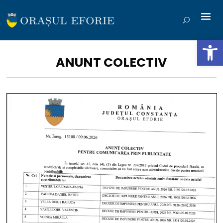
Deschide b
ANUNT COLECTIV