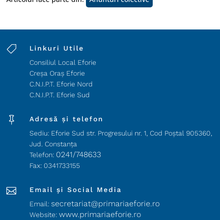

Linkuri Utile
Consiliul Local Eforie
Creșa Oraș Eforie
C.N.I.P.T. Eforie Nord
C.N.I.P.T. Eforie Sud

Adresă și telefon
Sediu: Eforie Sud str. Progresului nr. 1, Cod Poştal 905360,
Jud. Constanţa
0241/748633
Telefon:
Fax: 0341733155

Email și Social Media
secretariat@primariaeforie.ro
Email:
www.primariaeforie.ro
Website: