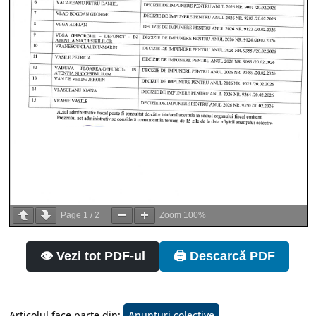
Page
1
/
2
Zoom
100%
👁️ Vezi tot PDF-ul
🖨️ Descarcă PDF
Articolul face parte din:
Anunturi colective