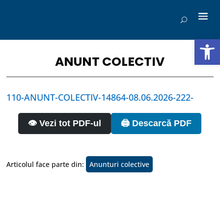
Deschide b
ANUNT COLECTIV
110-ANUNT-COLECTIV-14864-08.06.2026-222-
👁️ Vezi tot PDF-ul
🖨️ Descarcă PDF
Articolul face parte din:
Anunturi colective