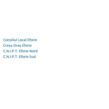
Linkuri Utile
Consiliul Local Eforie
Creșa Oraș Eforie
C.N.I.P.T. Eforie Nord
C.N.I.P.T. Eforie Sud
Adresă și telefon
Sediu: Eforie Sud str. Progresului nr. 1, Cod Poştal 905360,
Jud. Constanţa