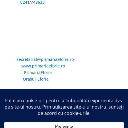
Telefon:
0241/748633
Fax: 0341733155
Email și Social Media
Email:
secretariat@primariaeforie.ro
Website:
www.primariaeforie.ro
Facebook:
PrimariaEforie
YouTube:
Oraşul_Eforie
Copyright © 2026 Primăria Orașului Eforie. Toate drepturile
rezervate.
Harta Site
/
Politica Cookie