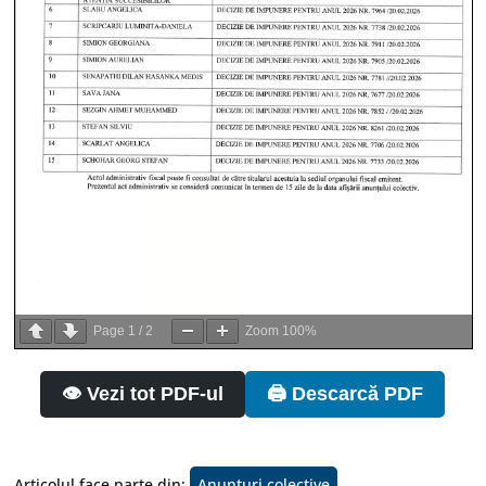
Page
1
/
2
Zoom
100%
👁️ Vezi tot PDF-ul
🖨️ Descarcă PDF
Articolul face parte din:
Anunturi colective