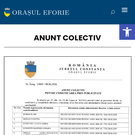
Deschide b
ANUNT COLECTIV