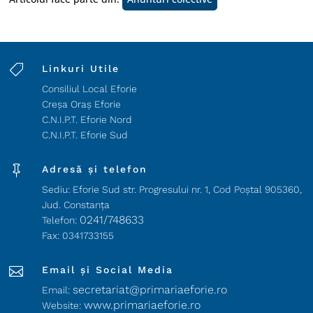

Linkuri Utile
Consiliul Local Eforie
Creșa Oraș Eforie
C.N.I.P.T. Eforie Nord
C.N.I.P.T. Eforie Sud

Adresă și telefon
Sediu: Eforie Sud str. Progresului nr. 1, Cod Poştal 905360,
Jud. Constanţa
0241/748633
Telefon:
Fax: 0341733155

Email și Social Media
secretariat@primariaeforie.ro
Email:
www.primariaeforie.ro
Website: