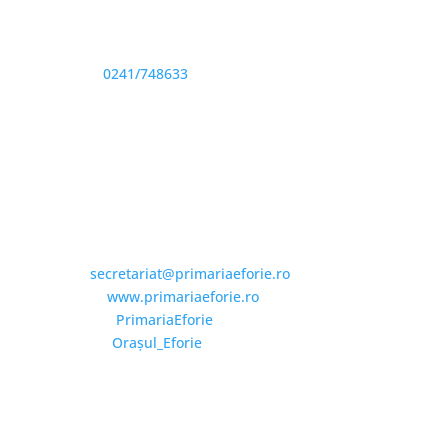
Sediu: Eforie Sud str. Progresului nr. 1, Cod Poştal
905360, Jud. Constanţa
Telefon:
0241/748633
Fax: 0341733155
Email și Social Media
Email:
secretariat@primariaeforie.ro
Website:
www.primariaeforie.ro
Facebook:
PrimariaEforie
YouTube:
Oraşul_Eforie
Copyright © 2026 Primăria Orașului Eforie. Toate