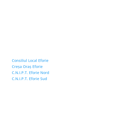
Linkuri Utile
Consiliul Local Eforie
Creșa Oraș Eforie
C.N.I.P.T. Eforie Nord
C.N.I.P.T. Eforie Sud
Adresă și telefon