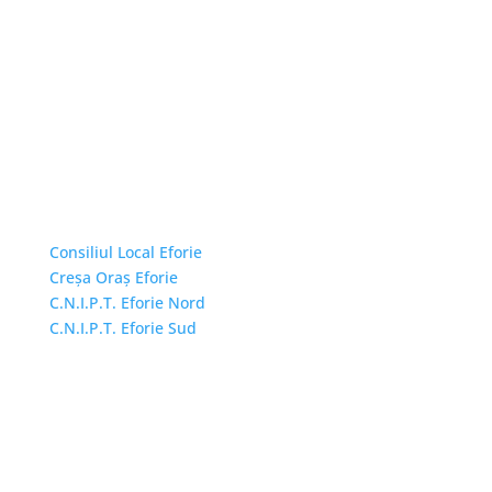
Linkuri Utile
Consiliul Local Eforie
Creșa Oraș Eforie
C.N.I.P.T. Eforie Nord
C.N.I.P.T. Eforie Sud
Adresă și telefon