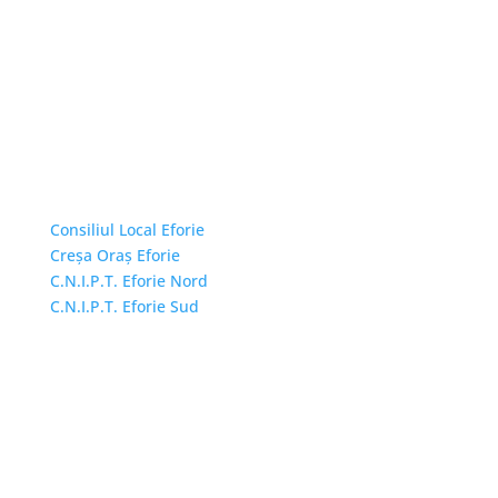
Linkuri Utile
Consiliul Local Eforie
Creșa Oraș Eforie
C.N.I.P.T. Eforie Nord
C.N.I.P.T. Eforie Sud
Adresă și telefon