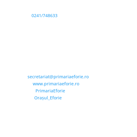
Sediu: Eforie Sud str. Progresului nr. 1, Cod Poştal
905360, Jud. Constanţa
Telefon:
0241/748633
Fax: 0341733155
Email și Social Media
Email:
secretariat@primariaeforie.ro
Website:
www.primariaeforie.ro
Facebook:
PrimariaEforie
YouTube:
Oraşul_Eforie
Copyright © 2026 Primăria Orașului Eforie. Toate
drepturile rezervate.