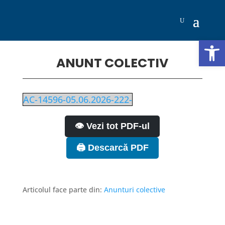
Deschide b
ANUNT COLECTIV
AC-14596-05.06.2026-222-
👁️ Vezi tot PDF-ul
🖨️ Descarcă PDF
Articolul face parte din:
Anunturi colective