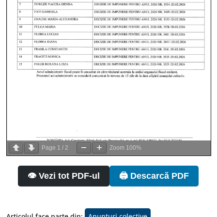
Page
1
/
2
Zoom
100%
👁️ Vezi tot PDF-ul
🖨️ Descarcă PDF
Articolul face parte din:
Anunturi colective