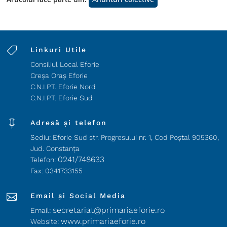

Linkuri Utile
Consiliul Local Eforie
Creșa Oraș Eforie
C.N.I.P.T. Eforie Nord
C.N.I.P.T. Eforie Sud

Adresă și telefon
Sediu: Eforie Sud str. Progresului nr. 1, Cod Poştal 905360,
Jud. Constanţa
0241/748633
Telefon:
Fax: 0341733155

Email și Social Media
secretariat@primariaeforie.ro
Email:
www.primariaeforie.ro
Website: