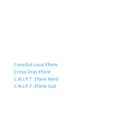
Linkuri Utile
Consiliul Local Eforie
Creșa Oraș Eforie
C.N.I.P.T. Eforie Nord
C.N.I.P.T. Eforie Sud
Adresă și telefon