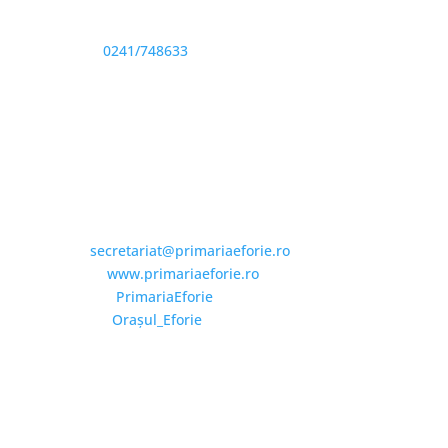
Sediu: Eforie Sud str. Progresului nr. 1, Cod Poştal
905360, Jud. Constanţa
Telefon:
0241/748633
Fax: 0341733155
Email și Social Media
Email:
secretariat@primariaeforie.ro
Website:
www.primariaeforie.ro
Facebook:
PrimariaEforie
YouTube:
Oraşul_Eforie
Copyright © 2026 Primăria Orașului Eforie. Toate
drepturile rezervate.