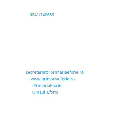
Sediu: Eforie Sud str. Progresului nr. 1, Cod Poştal
905360, Jud. Constanţa
Telefon:
0241/748633
Fax: 0341733155
Email și Social Media
Email:
secretariat@primariaeforie.ro
Website:
www.primariaeforie.ro
Facebook:
PrimariaEforie
YouTube:
Oraşul_Eforie
Copyright © 2026 Primăria Orașului Eforie. Toate
drepturile rezervate.