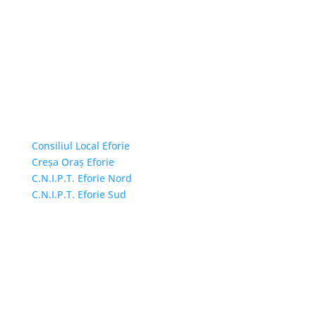
Linkuri Utile
Consiliul Local Eforie
Creșa Oraș Eforie
C.N.I.P.T. Eforie Nord
C.N.I.P.T. Eforie Sud
Adresă și telefon