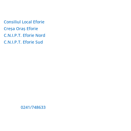
Linkuri Utile
Consiliul Local Eforie
Creșa Oraș Eforie
C.N.I.P.T. Eforie Nord
C.N.I.P.T. Eforie Sud
Adresă și telefon
Sediu: Eforie Sud str. Progresului nr. 1, Cod Poştal 905360,
Jud. Constanţa
Telefon:
0241/748633
Fax: 0341733155