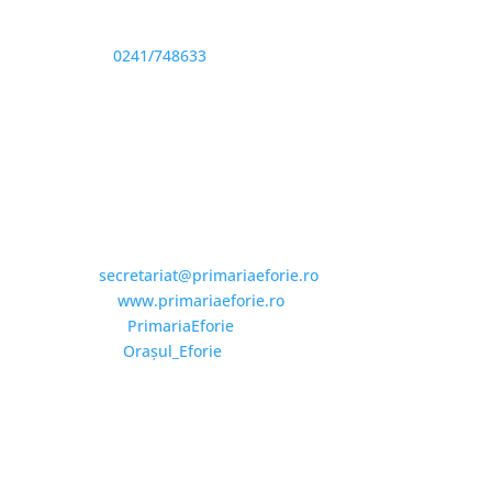
Sediu: Eforie Sud str. Progresului nr. 1, Cod Poştal
905360, Jud. Constanţa
Telefon:
0241/748633
Fax: 0341733155
Email și Social Media
Email:
secretariat@primariaeforie.ro
Website:
www.primariaeforie.ro
Facebook:
PrimariaEforie
YouTube:
Oraşul_Eforie
Copyright © 2026 Primăria Orașului Eforie. Toate
drepturile rezervate.