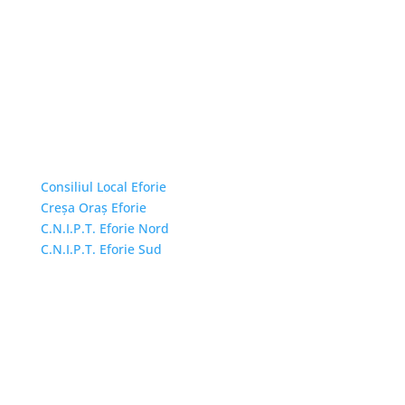
Linkuri Utile
Consiliul Local Eforie
Creșa Oraș Eforie
C.N.I.P.T. Eforie Nord
C.N.I.P.T. Eforie Sud
Adresă și telefon