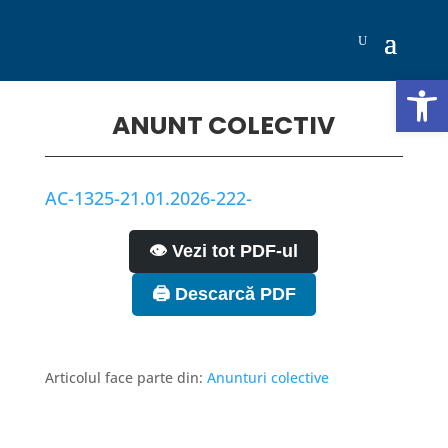
Deschide b
ANUNT COLECTIV
AC-1325-21.01.2026-222-
👁️ Vezi tot PDF-ul
🖨️ Descarcă PDF
Articolul face parte din:
Anunturi colective