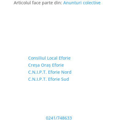
Articolul face parte din:
Anunturi colective
Linkuri Utile

Consiliul Local Eforie
Creșa Oraș Eforie
C.N.I.P.T. Eforie Nord
C.N.I.P.T. Eforie Sud
Adresă și telefon

Sediu: Eforie Sud str. Progresului nr. 1, Cod
Poştal 905360, Jud. Constanţa
Telefon:
0241/748633
Fax: 0341733155