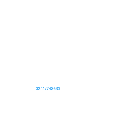
Adresă și telefon
Sediu: Eforie Sud str. Progresului nr. 1, Cod
Poştal 905360, Jud. Constanţa
Telefon:
0241/748633
Fax: 0341733155
te drepturile rezervate.