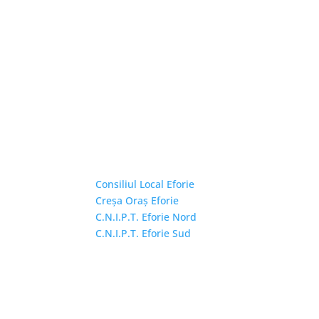
Linkuri Utile
Consiliul Local Eforie
Creșa Oraș Eforie
C.N.I.P.T. Eforie Nord
C.N.I.P.T. Eforie Sud
Copyright © 2026 Primăria Orașului Eforie. Toa