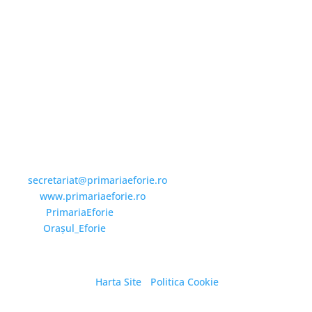
Email și Social Media
Email:
secretariat@primariaeforie.ro
Website:
www.primariaeforie.ro
Facebook:
PrimariaEforie
YouTube:
Oraşul_Eforie
Harta Site
/
Politica Cookie