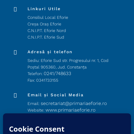

Linkuri Utile
Consiliul Local Eforie
Creșa Oraș Eforie
C.N.I.P.T. Eforie Nord
C.N.I.P.T. Eforie Sud

Adresă și telefon
Sediu: Eforie Sud str. Progresului nr. 1, Cod
Poştal 905360, Jud. Constanţa
0241/748633
Telefon:
Fax: 0341733155

Email și Social Media
secretariat@primariaeforie.ro
Email:
www.primariaeforie.ro
Website:
PrimariaEforie
Facebook:
Oraşul_Eforie
YouTube: