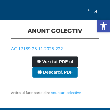
Deschide b
ANUNT COLECTIV
AC-17189-25.11.2025-222-
👁️ Vezi tot PDF-ul
🖨️ Descarcă PDF
Articolul face parte din:
Anunturi colective