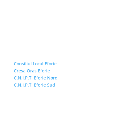
Linkuri Utile
Consiliul Local Eforie
Creșa Oraș Eforie
C.N.I.P.T. Eforie Nord
C.N.I.P.T. Eforie Sud
Adresă și telefon