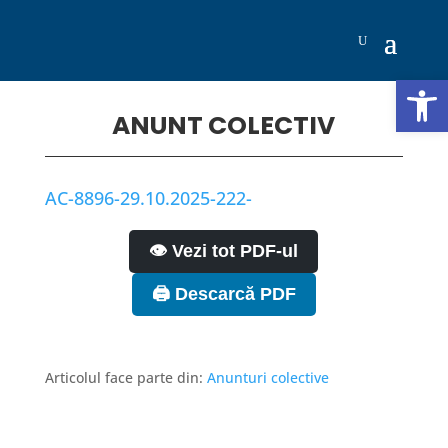
Deschide b
ANUNT COLECTIV
AC-8896-29.10.2025-222-
👁️ Vezi tot PDF-ul
🖨️ Descarcă PDF
Articolul face parte din:
Anunturi colective