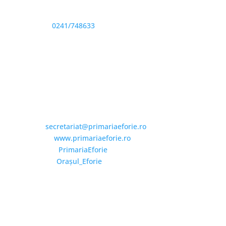
Sediu: Eforie Sud str. Progresului nr. 1, Cod Poştal
905360, Jud. Constanţa
Telefon:
0241/748633
Fax: 0341733155
Email și Social Media
Email:
secretariat@primariaeforie.ro
Website:
www.primariaeforie.ro
Facebook:
PrimariaEforie
YouTube:
Oraşul_Eforie
Copyright © 2026 Primăria Orașului Eforie. Toate
drepturile rezervate.