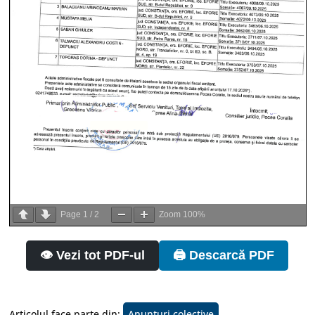
Page
1
/
2
Zoom
100%
👁️ Vezi tot PDF-ul
🖨️ Descarcă PDF
Articolul face parte din:
Anunturi colective