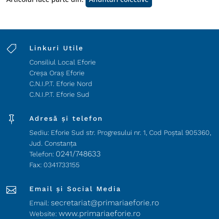

Linkuri Utile
Consiliul Local Eforie
Creșa Oraș Eforie
C.N.I.P.T. Eforie Nord
C.N.I.P.T. Eforie Sud

Adresă și telefon
Sediu: Eforie Sud str. Progresului nr. 1, Cod Poştal 905360,
Jud. Constanţa
0241/748633
Telefon:
Fax: 0341733155

Email și Social Media
secretariat@primariaeforie.ro
Email:
www.primariaeforie.ro
Website: