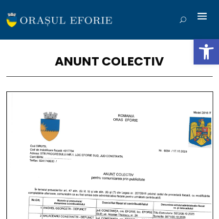
Deschide b
ANUNT COLECTIV