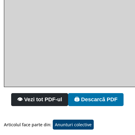
👁️ Vezi tot PDF-ul
🖨️ Descarcă PDF
Articolul face parte din:
Anunturi colective