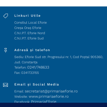

Linkuri Utile
Consiliul Local Eforie
Creșa Oraș Eforie
C.N.I.P.T. Eforie Nord
C.N.I.P.T. Eforie Sud

Adresă și telefon
Sediu: Eforie Sud str. Progresului nr. 1, Cod Poştal 905360,
Jud. Constanţa
0241/748633
Telefon:
Fax: 0341733155

Email și Social Media
secretariat@primariaeforie.ro
Email:
www.primariaeforie.ro
Website:
PrimariaEforie
Facebook:
Oraşul_Eforie