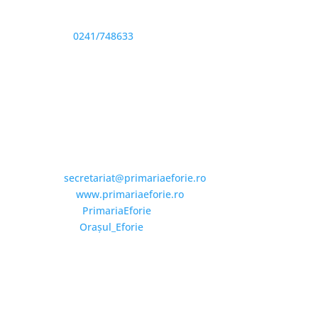
Sediu: Eforie Sud str. Progresului nr. 1, Cod Poştal
905360, Jud. Constanţa
Telefon:
0241/748633
Fax: 0341733155
Email și Social Media
Email:
secretariat@primariaeforie.ro
Website:
www.primariaeforie.ro
Facebook:
PrimariaEforie
YouTube:
Oraşul_Eforie
Copyright © 2026 Primăria Orașului Eforie. Toate
drepturile rezervate.