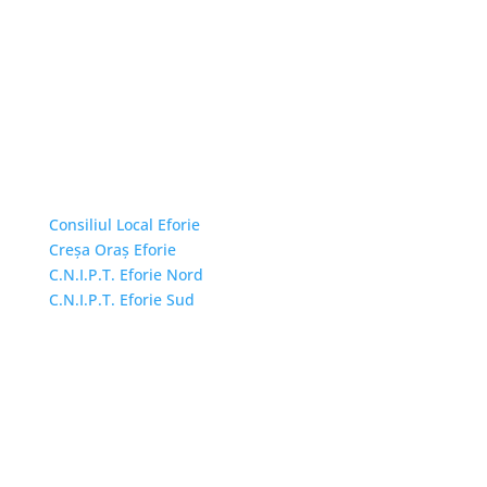
Linkuri Utile
Consiliul Local Eforie
Creșa Oraș Eforie
C.N.I.P.T. Eforie Nord
C.N.I.P.T. Eforie Sud
Adresă și telefon