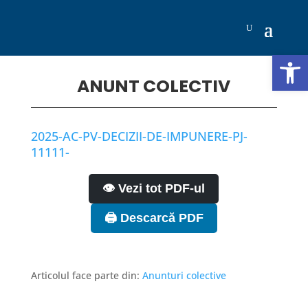
Deschide b
ANUNT COLECTIV
2025-AC-PV-DECIZII-DE-IMPUNERE-PJ-
11111-
👁️ Vezi tot PDF-ul
🖨️ Descarcă PDF
Articolul face parte din:
Anunturi colective