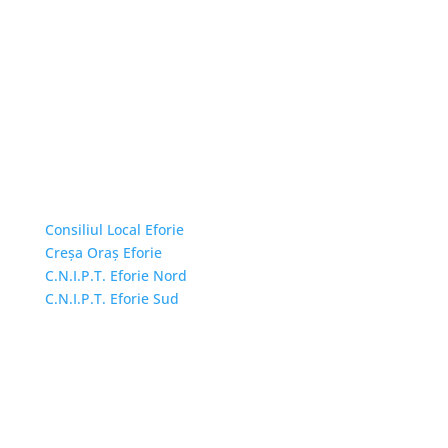
Linkuri Utile
Consiliul Local Eforie
Creșa Oraș Eforie
C.N.I.P.T. Eforie Nord
C.N.I.P.T. Eforie Sud
Adresă și telefon