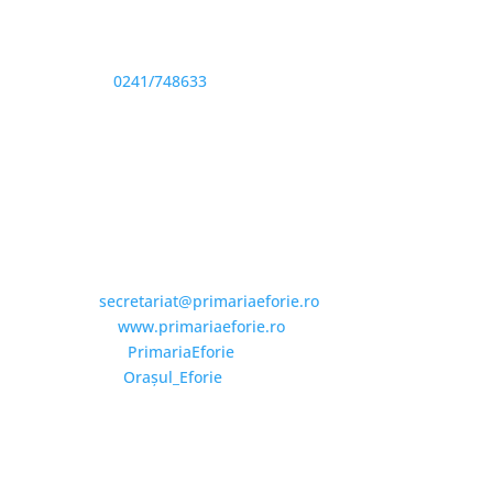
Sediu: Eforie Sud str. Progresului nr. 1, Cod Poştal
905360, Jud. Constanţa
Telefon:
0241/748633
Fax: 0341733155
Email și Social Media
Email:
secretariat@primariaeforie.ro
Website:
www.primariaeforie.ro
Facebook:
PrimariaEforie
YouTube:
Oraşul_Eforie
Copyright © 2026 Primăria Orașului Eforie. Toate