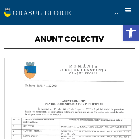
Deschide b
ANUNT COLECTIV