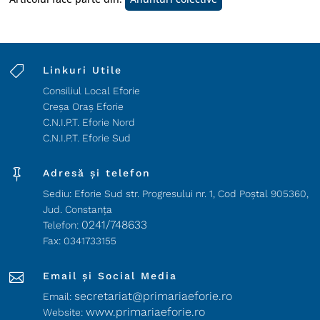

Linkuri Utile
Consiliul Local Eforie
Creșa Oraș Eforie
C.N.I.P.T. Eforie Nord
C.N.I.P.T. Eforie Sud

Adresă și telefon
Sediu: Eforie Sud str. Progresului nr. 1, Cod Poştal 905360,
Jud. Constanţa
0241/748633
Telefon:
Fax: 0341733155

Email și Social Media
secretariat@primariaeforie.ro
Email:
www.primariaeforie.ro
Website: