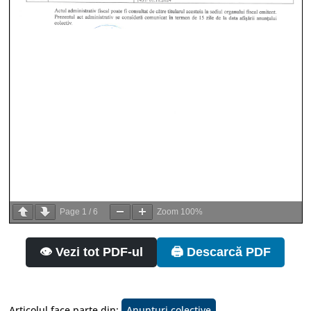
Page
1
/
6
Zoom
100%
👁️ Vezi tot PDF-ul
🖨️ Descarcă PDF
Articolul face parte din:
Anunturi colective