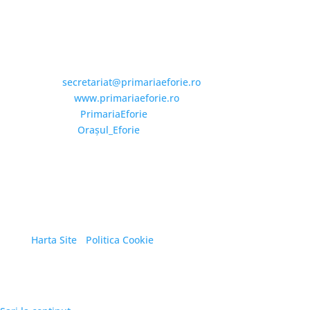
Email și Social Media
Email:
secretariat@primariaeforie.ro
Website:
www.primariaeforie.ro
Facebook:
PrimariaEforie
YouTube:
Oraşul_Eforie
Copyright © 2026 Primăria Orașului Eforie. Toate
drepturile rezervate.
Harta Site
/
Politica Cookie