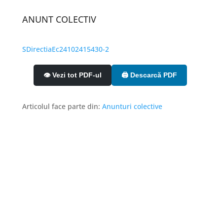
ANUNT COLECTIV
SDirectiaEc24102415430-2
👁️ Vezi tot PDF-ul
🖨️ Descarcă PDF
Articolul face parte din:
Anunturi colective