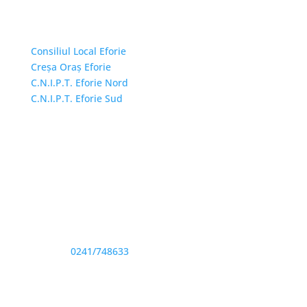
Linkuri Utile
Consiliul Local Eforie
Creșa Oraș Eforie
C.N.I.P.T. Eforie Nord
C.N.I.P.T. Eforie Sud
Adresă și telefon
Sediu: Eforie Sud str. Progresului nr. 1, Cod Poştal
905360, Jud. Constanţa
Telefon:
0241/748633
Fax: 0341733155