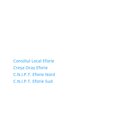
Linkuri Utile
Consiliul Local Eforie
Creșa Oraș Eforie
C.N.I.P.T. Eforie Nord
C.N.I.P.T. Eforie Sud
Adresă și telefon