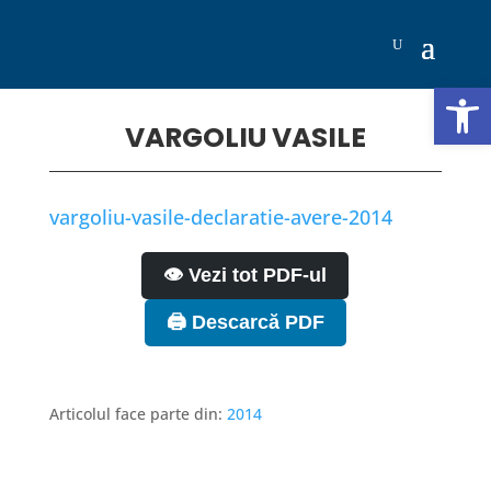
Deschide b
VARGOLIU VASILE
vargoliu-vasile-declaratie-avere-2014
👁️ Vezi tot PDF-ul
🖨️ Descarcă PDF
Articolul face parte din:
2014