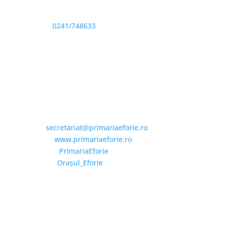
Sediu: Eforie Sud str. Progresului nr. 1, Cod Poştal
905360, Jud. Constanţa
Telefon:
0241/748633
Fax: 0341733155
Email și Social Media
Email:
secretariat@primariaeforie.ro
Website:
www.primariaeforie.ro
Facebook:
PrimariaEforie
YouTube:
Oraşul_Eforie
Copyright © 2026 Primăria Orașului Eforie. Toate
drepturile rezervate.