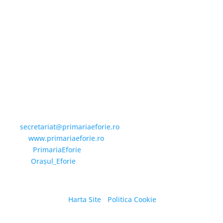
Email și Social Media
Email:
secretariat@primariaeforie.ro
Website:
www.primariaeforie.ro
Facebook:
PrimariaEforie
YouTube:
Oraşul_Eforie
Harta Site
/
Politica Cookie