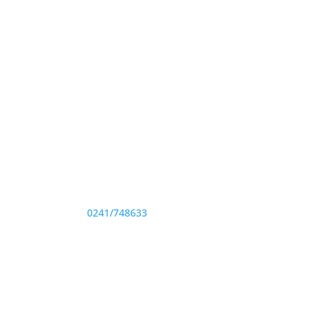
Adresă și telefon
Sediu: Eforie Sud str. Progresului nr. 1, Cod
Poştal 905360, Jud. Constanţa
Telefon:
0241/748633
Fax: 0341733155
te drepturile rezervate.