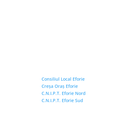
Linkuri Utile
Consiliul Local Eforie
Creșa Oraș Eforie
C.N.I.P.T. Eforie Nord
C.N.I.P.T. Eforie Sud
Copyright © 2026 Primăria Orașului Eforie. Toa