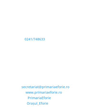
Adresă și telefon
Sediu: Eforie Sud str. Progresului nr. 1, Cod Poştal
905360, Jud. Constanţa
Telefon:
0241/748633
Fax: 0341733155
Email și Social Media
Email:
secretariat@primariaeforie.ro
Website:
www.primariaeforie.ro
Facebook:
PrimariaEforie
YouTube:
Oraşul_Eforie