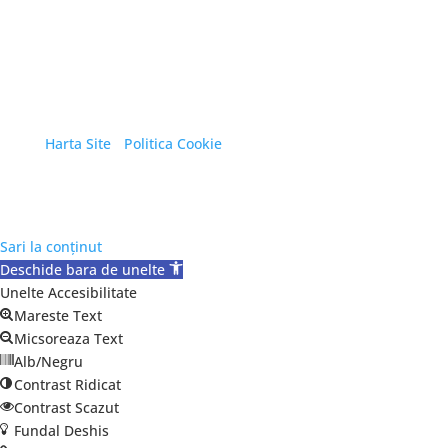
Copyright © 2026 Primăria Orașului Eforie. Toate
drepturile rezervate.
Harta Site
/
Politica Cookie
Sari la conținut
Deschide bara de unelte
Unelte Accesibilitate
Mareste Text
Micsoreaza Text
Alb/Negru
Contrast Ridicat
Contrast Scazut
Fundal Deshis