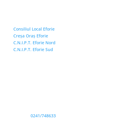
Linkuri Utile
Consiliul Local Eforie
Creșa Oraș Eforie
C.N.I.P.T. Eforie Nord
C.N.I.P.T. Eforie Sud
Adresă și telefon
Sediu: Eforie Sud str. Progresului nr. 1, Cod Poştal
905360, Jud. Constanţa
Telefon:
0241/748633
Fax: 0341733155