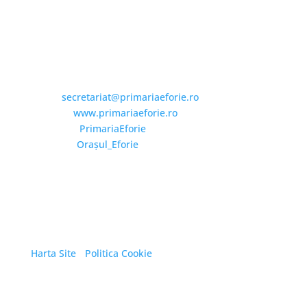
Email și Social Media
Email:
secretariat@primariaeforie.ro
Website:
www.primariaeforie.ro
Facebook:
PrimariaEforie
YouTube:
Oraşul_Eforie
Copyright © 2026 Primăria Orașului Eforie. Toate
drepturile rezervate.
Harta Site
/
Politica Cookie