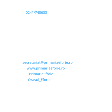
Sediu: Eforie Sud str. Progresului nr. 1, Cod Poştal
905360, Jud. Constanţa
Telefon:
0241/748633
Fax: 0341733155
Email și Social Media
Email:
secretariat@primariaeforie.ro
Website:
www.primariaeforie.ro
Facebook:
PrimariaEforie
YouTube:
Oraşul_Eforie
Copyright © 2026 Primăria Orașului Eforie. Toate
drepturile rezervate.