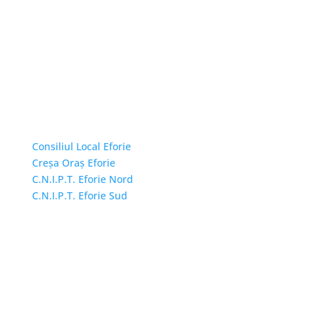
Linkuri Utile
Consiliul Local Eforie
Creșa Oraș Eforie
C.N.I.P.T. Eforie Nord
C.N.I.P.T. Eforie Sud
Adresă și telefon