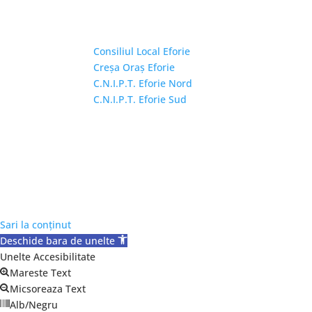
Linkuri Utile
Consiliul Local Eforie
Creșa Oraș Eforie
C.N.I.P.T. Eforie Nord
C.N.I.P.T. Eforie Sud
Copyright © 2026 Primăria Orașului Eforie. Toa
Sari la conținut
Deschide bara de unelte
Unelte Accesibilitate
Mareste Text
Micsoreaza Text
Alb/Negru