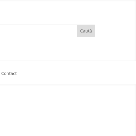
Contact
ria Eforie
Consiliul Local
lice
Integritate
Monitorul Oficial local