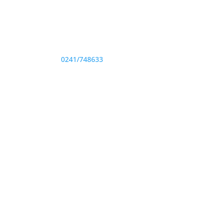
Adresă și telefon
Sediu: Eforie Sud str. Progresului nr. 1, Cod
Poştal 905360, Jud. Constanţa
Telefon:
0241/748633
Fax: 0341733155
te drepturile rezervate.