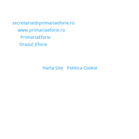
Email și Social Media
Email:
secretariat@primariaeforie.ro
Website:
www.primariaeforie.ro
Facebook:
PrimariaEforie
YouTube:
Oraşul_Eforie
Harta Site
/
Politica Cookie